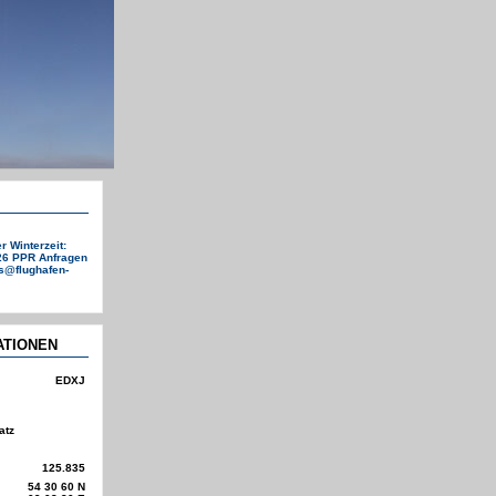
 Winterzeit:
026 PPR Anfragen
ps@flughafen-
ATIONEN
EDXJ
atz
125.835
54 30 60 N