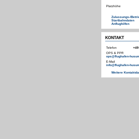
Platzhöhe
Zulassungs-/Betr
Startbahndaten
Anflughilfen
KONTAKT
Telefon
+49
OPS & PPR
ops@flughafen-husu
E-Mail
info@flughafen-husu
Weitere Kontaktda