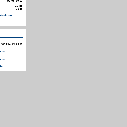
09 08 30 E
20 m
62 ft
iebsdaten
 (0)4841 96 66 0
m.de
m.de
ten