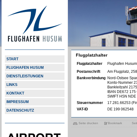
Flugplatzhalter
START
Flugplatzhalter
Flughafen Husu
FLUGHAFEN HUSUM
Postanschrift
Am Flugplatz, 2
DIENSTLEISTUNGEN
Bankverbindung
Nord-Ostsee Spa
Konto-Nummer 2
LINKS
Bankleitzahl 21
IBAN DE672 175 
KONTAKT
SWIFT HSN NDE
IMPRESSUM
Steuernummer
17.281.66253 (F
VAT-ID
DE 199 062548
DATENSCHUTZ
Seite drucken
Bookmark
Sei