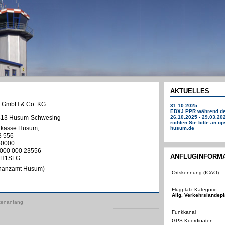
AKTUELLES
m GmbH & Co. KG
31.10.2025
EDXJ PPR während der
5813 Husum-Schwesing
26.10.2025 - 29.03.2
richten Sie bitte an o
rkasse Husum,
husum.de
3 556
750000
000 000 23556
ANFLUGINFORM
 H1SLG
inanzamt Husum)
Ortskennung (ICAO)
Flugplatz-Kategorie
Allg. Verkehrslandepl
tenanfang
Funkkanal
GPS-Koordinaten